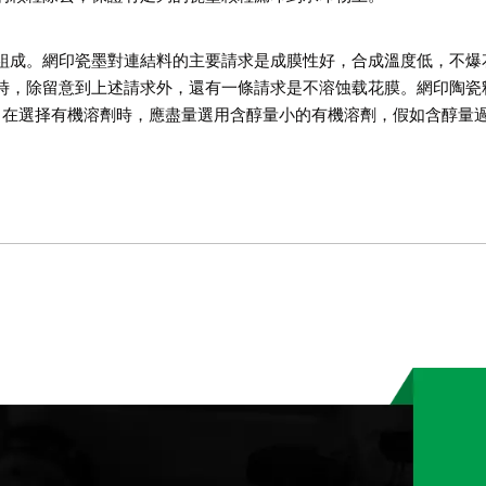
組成。網印瓷墨對連結料的主要請求是成膜性好，合成溫度低，不爆
時，除留意到上述請求外，還有一條請求是不溶蚀载花膜。網印陶瓷
，在選择有機溶劑時，應盡量選用含醇量小的有機溶劑，假如含醇量