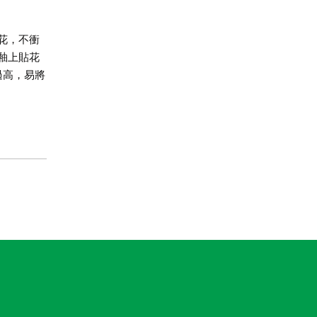
花，不衝
釉上貼花
過高，易將