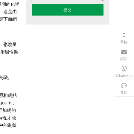
相間的化學
提交
。這是由
讓下面網
手机
，彩燒呈
運用碱性助
邮箱
WhatsApp
交融。
其他
照相網點
0um，
屏加網的
再現才能
中的剩餘