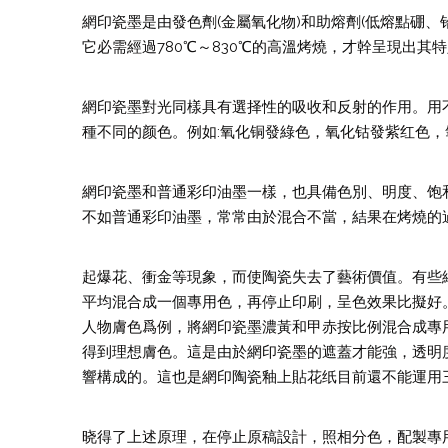
網印瓷墨是由發色劑(金屬氧化物)和助熔劑(低熔點硼
它必需經過780℃～830℃的高溫烤燒，才幹呈現出其
網印瓷墨對光同樣具有選择性的吸收和反射的作用。用
種不同的颜色。例如:氧化铜發綠色，氧化钴發紫红色，
網印瓷墨和普通彩印油墨一樣，也具備色別、明度、饱
不如普通彩印油墨，常常由於混合不當，結果在烤燒的
起爆花、衝金等現象，而使陶瓷失去了藝術價值。有些
平均混合成一個專用色，再停止印刷，呈色效果比擬好
人物膚色爲例，將網印瓷墨濃黃和甲赤按比例混合成專
得到理想膚色。這是由於網印瓷墨的遮蓋才能強，透明
響構成的。這也是網印陶瓷釉上貼花纸目前還不能運用
晓得了上述原理，在停止原稿設計，照相分色，配製專