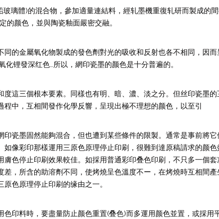
、铅玻璃體)的混合物，參加適量連結料，經轧墨機重復轧研而製成的
特定的颜色，並與陶瓷釉面嚴密交融。
不同的金屬氧化物製成的發色劑對光的吸收和反射也各不相同，因而
全电动伺服移
氧化锂發深红色…所以，網印瓷墨的颜色是十分普遍的。
和度這三個根本要素。同樣也有明、暗、濃、淡之分。但丝印瓷墨的
過程中，互相間發作化學反響，呈現出極不理想的颜色，以至引
網印瓷墨固然能夠混合，但也遭到某些條件的限製。通常是事前將它
。如像彩印那樣運用三原色原理停止印刷，很難到達原稿請求的颜色
用膚色停止印刷效果較佳。如採用普通彩印叠色印刷，不只多一個套
度差，所含的助溶劑不同，使烤燒呈色溫度不ー，在烤燒時互相間產
三原色原理停止印刷的缘由之一。
用色印料時，要盡量防止颜色重置(叠色)而多運用颜色並置，或採用