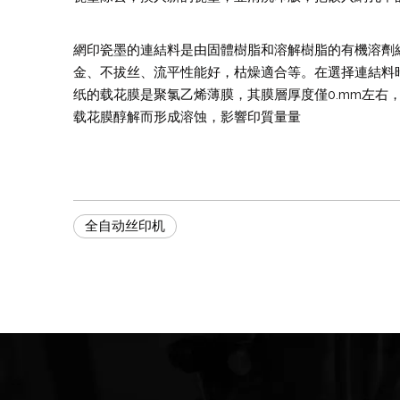
網印瓷墨的連結料是由固體樹脂和溶解樹脂的有機溶劑
金、不拔丝、流平性能好，枯燥適合等。在選择連結料
纸的载花膜是聚氯乙烯薄膜，其膜層厚度僅0.mm左右
载花膜醇解而形成溶蚀，影響印質量量
全自动丝印机