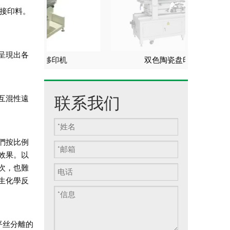
間接印料。
呈現出各
印机
双色陶瓷盘印花机
联系我们
互混性遠
們按比例
效果。以
次，也難
生化學反
平丝分離的