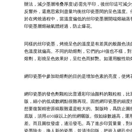
辦法，減少墨層堆叠厚度(必需先平印，後丝印這可減
反響外，還應思索到盡量均衡丝印瓷墨間的呈色溫度。
於在烤燒過程中，當溫度偏低的丝印瓷墨層開端熔融蒸
印瓷墨層熔融氣體經過，防止爆花。
同樣的丝印瓷墨，烤燒呈色的溫度是有差異的般颜色淡
色溫度就偏高。不同的助熔劑，它們的pH值也不樣，
熔劑，彩燒呈色效果好，呈红色而鮮艷。如運用酸性助
網印瓷墨中參加助熔劑的目的是增加色素的亮度，使烤
網印瓷墨的發色劑颗粒比普通彩印油颜料的颗粒粗，比
版，細小的低成數網點很難再現。固然網印瓷墨的細度指標
想要復製精密原稿艱難還是較大的。製版時，爲防止圖纹
底版，須用400線以上的丝網曬版。假如線數越高，
差。而且圖纹發虛，邊沿發毛。爲了進步印質量量，對
瓷墨除去，換人新的瓷墨，並清洗印版，把嵌入網孔中