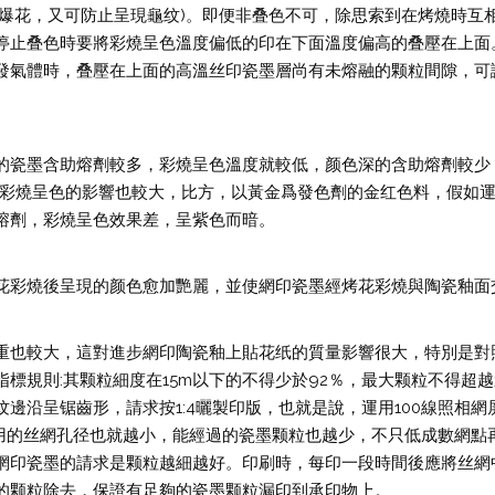
少爆花，又可防止呈現龜纹)。即便非叠色不可，除思索到在烤燒時互
停止叠色時要將彩燒呈色溫度偏低的印在下面溫度偏高的叠壓在上面
發氣體時，叠壓在上面的高溫丝印瓷墨層尚有未熔融的颗粒間隙，可
的瓷墨含助熔劑較多，彩燒呈色溫度就較低，颜色深的含助熔劑較少
對彩燒呈色的影響也較大，比方，以黃金爲發色劑的金红色料，假如
熔劑，彩燒呈色效果差，呈紫色而暗。
花彩燒後呈現的颜色愈加艷麗，並使網印瓷墨經烤花彩燒與陶瓷釉面
重也較大，這對進步網印陶瓷釉上貼花纸的質量影響很大，特別是對
規則:其颗粒細度在15m以下的不得少於92％，最大颗粒不得超越3
邊沿呈锯齒形，請求按1:4曬製印版，也就是說，運用100線照相網
運用的丝網孔径也就越小，能經過的瓷墨颗粒也越少，不只低成數網點
網印瓷墨的請求是颗粒越細越好。印刷時，每印一段時間後應將丝網
的颗粒除去，保證有足夠的瓷墨颗粒漏印到承印物上。