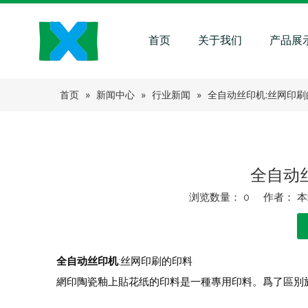
首页
关于我们
产品展
首页
»
新闻中心
»
行业新闻
»
全自动丝印机:丝网印刷
全自动
浏览数量：
0
作者： 本站
["facebook","twitter","line","wechat","linkedin","pinteres
全自动丝印机
:丝网印刷的印料
網印陶瓷釉上貼花纸的印料是一種專用印料。爲了區別於