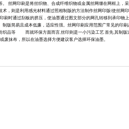
等。 丝网印刷是将丝织物、合成纤维织物或金属丝网绷在网框上，
技术，则是利用感光材料通过照相制版的方法制作丝网印版(使丝网
。印刷时通过刮板的挤压，使油墨通过图文部分的网孔转移到承印物
、制版简易且成本低廉，适应性强。丝网印刷应用范围广常见的印刷
纺织品等 而就环保方面而言,丝印则是一小污染工艺.首先,其制版
环保单
水或废抹布，所以在油墨选择方便建议客户选择环保油墨。