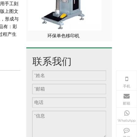
采用手工刻
印版上图文
上，形成与
品有：彩
过程产生
色移印机
单色滚印机
联系我们
手机
邮箱
WhatsApp