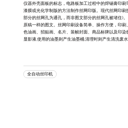
仪器外壳面板的标志，电路板加工过程中的焊锡膏印刷
漆膜或光化学制版的方法制作丝网印版。现代丝网印刷
部分的丝网孔为通孔，而非图文部分的丝网孔被堵住)
原稿一样的图文。丝网印刷设备简单、操作方便，印刷
色油画、招贴画、名片、装帧封面、商品标牌以及印染
显影液,使用的油墨则产生油墨桶,清理时则产生清洗废
全自动丝印机