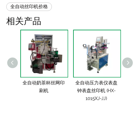
全自动丝印机价格
相关产品
自动丝
全自动奶茶杯丝网印
全自动压力表仪表盘
启辉
丝网印
刷机
钟表盘丝印机 (HX-
(H
1015XJ-JJ)