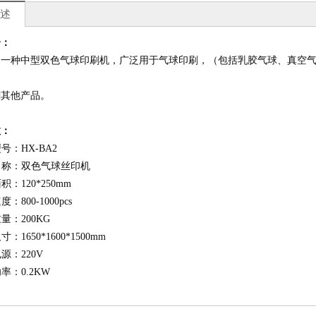
述
介：
是一种中型双色气球印刷机，广泛用于气球印刷，（包括乳胶气球、真空
六色穿梭移印机
HX-3050立式平面丝网印刷机
刷其他产品。
数：
型号：HX-BA2
器名称：双色气球丝印机
面积：120*250mm
度：800-1000pcs
重量：200KG
寸：1650*1600*1500mm
电源：220V
功率：0.2KW