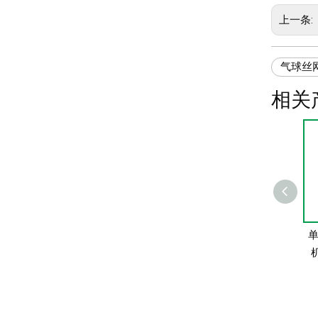
上一条:
气球丝
相关
洗衣机控制面板印刷
单
机丝印机
机