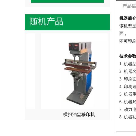
产品描
随机产品
机器简
该机型
面，
即可印
技术参
1. 机器
2. 机
3. 印刷
4. 印刷速
5. 机器
6. 机器尺
7. 动力
印刷机
横扫油盅移印机
8. 机器