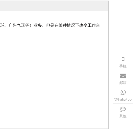
气球、广告气球等）业务。但是在某种情况下改变工作台
HX-2030 垂直平面丝网印刷机
滚印机 曲面丝网印刷机 
刷机
手机
邮箱
WhatsApp
其他