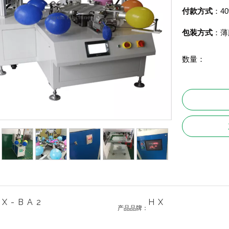
4
付款方式
：
薄
包装方式
：
数量：
HX-BA2
HX
产品品牌：