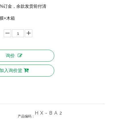
0%订金，余款发货前付清
膜
+木箱
询价
加入询价篮
HX-BA2
产品编码：