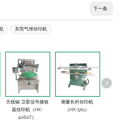
下一条:
机
东莞气球丝印机
天线锅 卫星信号接收
测量长杆丝印机
矿泉水桶丝网
器丝印机（HX-
（HX-5A1）
（HX-3A1
4060T）