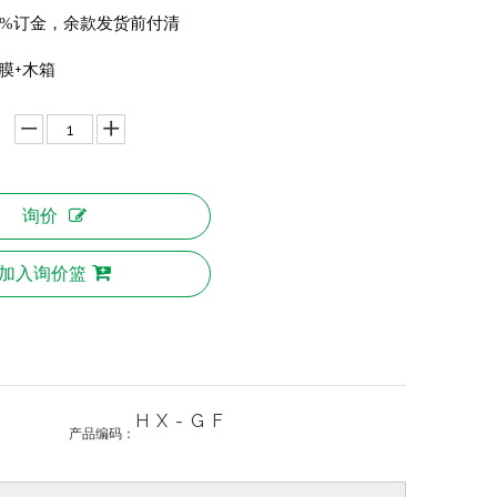
0%订金，余款发货前付清
+
膜
木箱
询价
加入询价篮
HX-GF
产品编码：