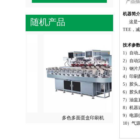
产品描
机器简
随机产品
这是一款
TEE，
安全
技术参
1）自动
2）自动
3）钢片尺
4）印刷
5）胶头
6）胶头
7）油盅直
8）机器
9）电源
机
多色多面蛋盒印刷机
10）气源