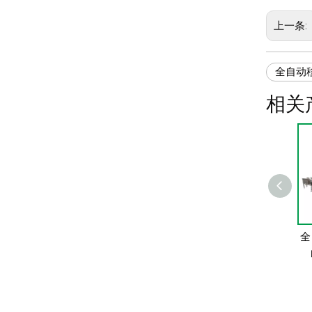
上一条:
全自动
相关
一次性餐盒全自动移
全
印机（HX-FB2)