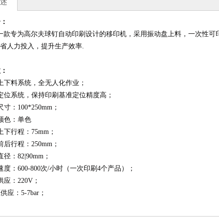
述
介：
专为高尔夫球钉自动印刷设计的移印机，采用振动盘上料，一次性可印刷4个
减省人力投入，提升生产效率.
帽四色移印机印刷机
八色可编程移印机
数：
上下料系统，全无人化作业；
定位系统，保持印刷基准定位精度高；
寸：100*250mm；
颜色：单色
上下行程：75mm；
前后行程：250mm；
径：82|90mm；
速度：600-800次/小时（一次印刷4个产品）；
供应：220V；
供应：5-7bar；