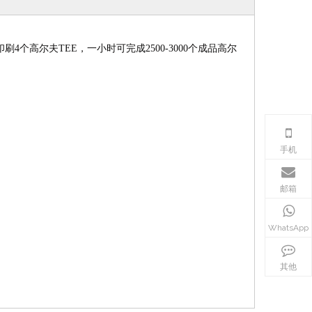
高尔夫TEE，一小时可完成2500-3000个成品高尔
机械手下料转盘丝印机 多工位亚克力
HX-6090半自动平面
塑胶片材丝网印刷机
手机
邮箱
WhatsApp
其他