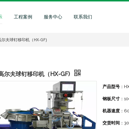
示
工程案例
服务中心
联系我们
尔夫球钉移印机（HX-GF)
高尔夫球钉移印机（HX-GF)
H
产品型号
：
1
钢板尺寸
：
6
机器速度
：
30
交货时间
：