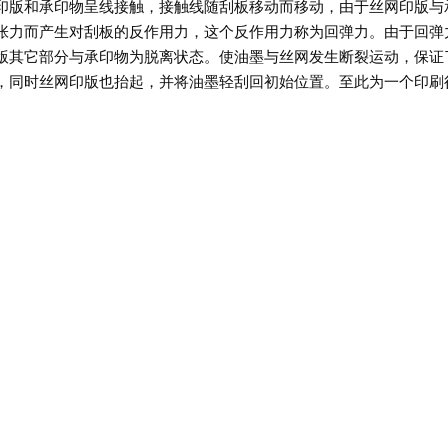
印版和承印物呈线接触，接触线随刮板移动而移动，由于丝网印版与
张力而产生对刮板的反作用力，这个反作用力称为回弹力。由于回弹
版其它部分与承印物为脱离状态。使油墨与丝网发生断裂运动，保证
，同时丝网印版也抬起，并将油墨轻刮回初始位置。至此为一个印刷
机械手自动下料双色