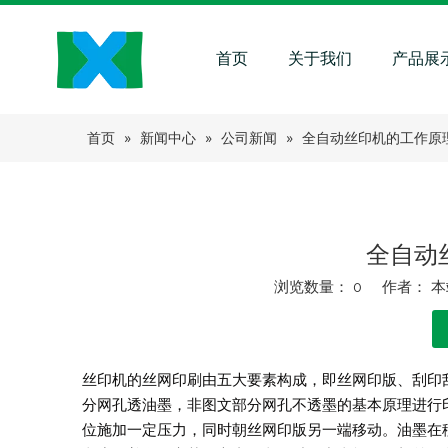
首页
关于我们
产品展
首页
»
新闻中心
»
公司新闻
»
全自动丝印机的工作原
全自动
浏览数量：
0
作者： 本站
["facebook","twitter","line","wechat","linkedin","pinteres
丝印机
的丝网印刷由五大要素构成，即丝网印版、刮印
分网孔透油墨，非图文部分网孔不透墨的基本原理进行
位施加一定压力，同时朝丝网印版另一端移动。油墨在