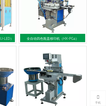
J-LED）
全自动四色瓶盖移印机（HX-PG4）
手机