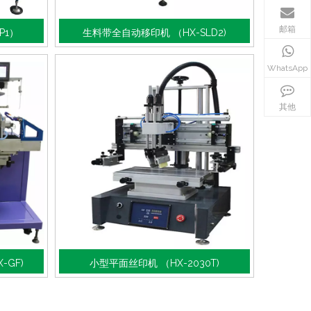
邮箱
P1）
生料带全自动移印机 （HX-SLD2)
WhatsApp
机械手自动下料双色转盘移印机
四色玩具印刷
其他
GF)
小型平面丝印机 （HX-2030T)