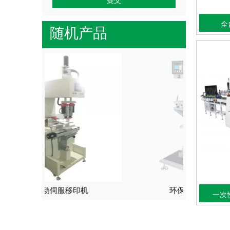
全
随机产品
机
环保单色移印机
一次